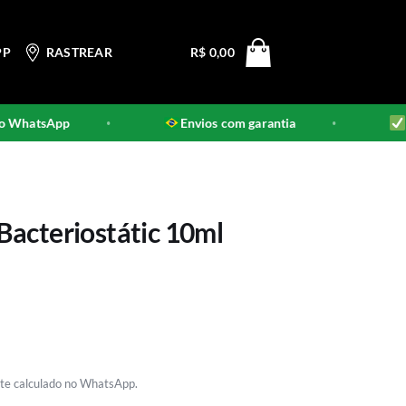
PP
RASTREAR
R$
0,00
WhatsApp
Envios com garantia
Pro
•
•
acteriostátic 10ml
rete calculado no WhatsApp.