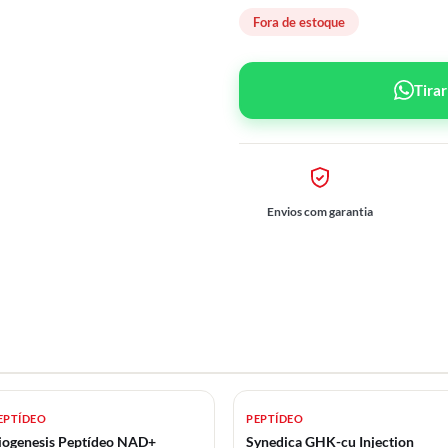
Fora de estoque
Tira
Envios com garantia
EPTÍDEO
PEPTÍDEO
iogenesis Peptídeo NAD+
Synedica GHK-cu Injection