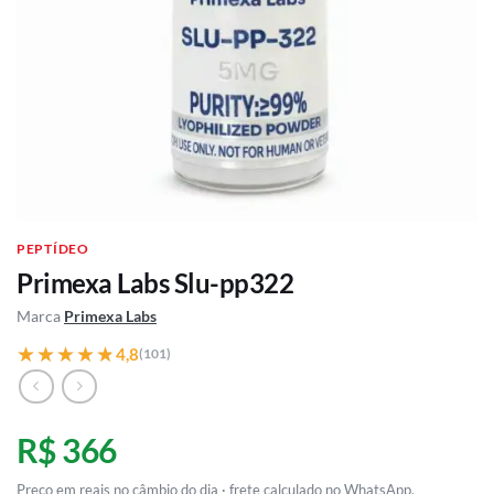
PEPTÍDEO
Primexa Labs Slu-pp322
Marca
Primexa Labs
★★★★★
★★★★★
4,8
(101)
R$ 366
Preço em reais no câmbio do dia · frete calculado no WhatsApp.