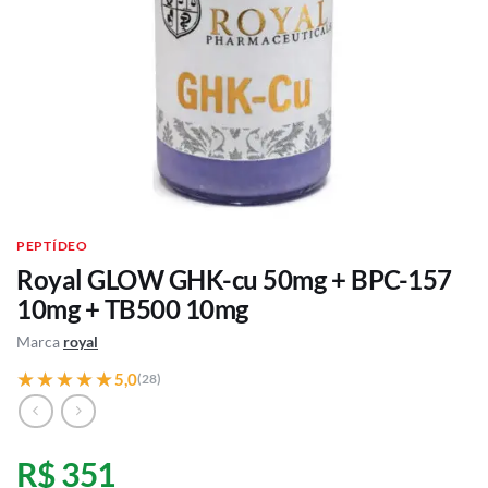
PEPTÍDEO
Royal GLOW GHK-cu 50mg + BPC-157
10mg + TB500 10mg
Marca
royal
★★★★★
★★★★★
5,0
(28)
R$ 351