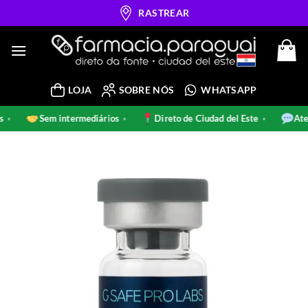
Skip
RASTREAR
to
content
LOJA
SOBRE NÓS
WHATSAPP
nais
Sem intermediários
Direto de Ciudad del Este
•
•
•