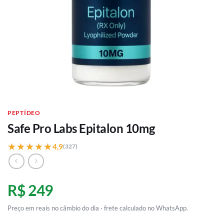
PEPTÍDEO
Safe Pro Labs Epitalon 10mg
★★★★★
★★★★★
4,9
(327)
R$ 249
Preço em reais no câmbio do dia · frete calculado no WhatsApp.