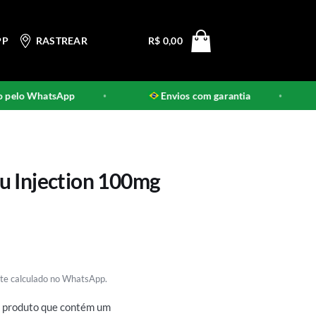
PP
RASTREAR
R$
0,00
elo WhatsApp
Envios com garantia
•
•
u Injection 100mg
rete calculado no WhatsApp.
m produto que contém um