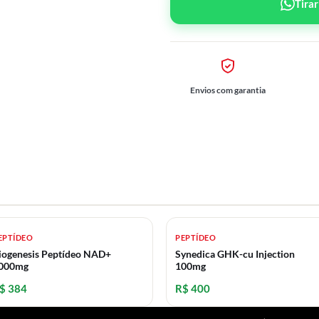
Tira
Envios com garantia
EPTÍDEO
PEPTÍDEO
iogenesis Peptídeo NAD+
Synedica GHK-cu Injection
000mg
100mg
$ 384
R$ 400