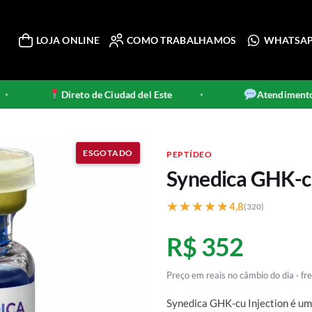
LOJA ONLINE
COMO TRABALHAMOS
WHATSA
Direto de Ciudad del Este
Atendimento p
•
PEPTÍDEO
Synedica GHK-c
★★★★★
★★★★★
4,8
(320)
R$ 352
Preço em reais no câmbio do dia · f
Synedica GHK-cu Injection é u