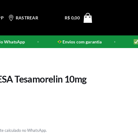
PP
RASTREAR
R$
0,00
WhatsApp
Envios com garantia
Pr
•
•
ESA Tesamorelin 10mg
rete calculado no WhatsApp.