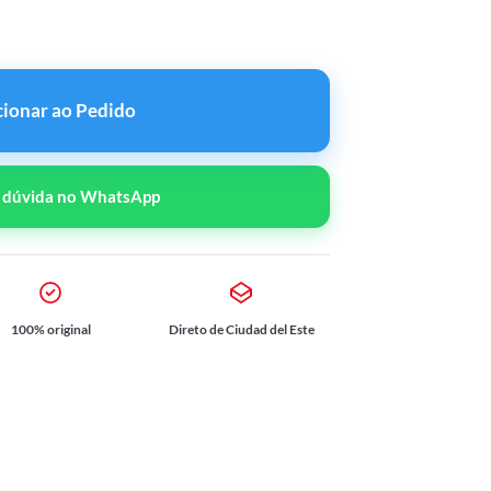
lin 10mg quantidade
cionar ao Pedido
r dúvida no WhatsApp
100% original
Direto de Ciudad del Este