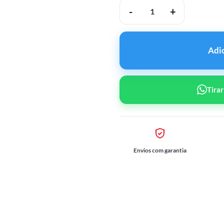
USA Peptides TESA Tesamore
Adi
Tira
Envios com garantia