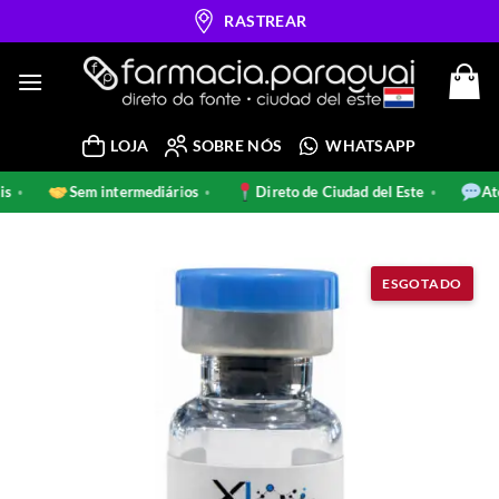
Skip
RASTREAR
to
content
LOJA
SOBRE NÓS
WHATSAPP
inais
Sem intermediários
Direto de Ciudad del Este
•
•
•