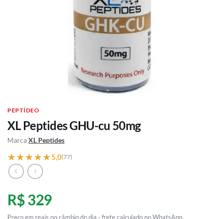
PEPTÍDEO
XL Peptides GHU-cu 50mg
Marca
XL Peptides
★★★★★
★★★★★
5,0
(77)
R$ 329
Preço em reais no câmbio do dia · frete calculado no WhatsApp.