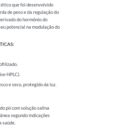
tico que foi desenvolvido
rda de peso e da regulação do
derivado do hormônio do
seu potencial na modulação do
TICAS:
filizado.
ise HPLC).
co e seco, protegido da luz.
do pó com solução salina
utânea segundo indicações
a saúde.