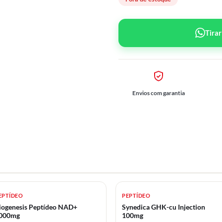
Tira
Envios com garantia
EPTÍDEO
PEPTÍDEO
iogenesis Peptídeo NAD+
Synedica GHK-cu Injection
000mg
100mg