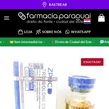
Skip
RASTREAR
to
content
LOJA
SOBRE NÓS
WHATSAPP
nais
Sem intermediários
Direto de Ciudad del Este
•
•
•