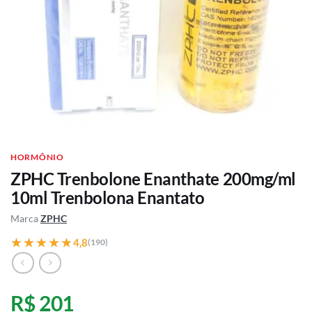
HORMÔNIO
ZPHC Trenbolone Enanthate 200mg/ml
10ml Trenbolona Enantato
Marca
ZPHC
★★★★★
★★★★★
4,8
(190)
R$ 201