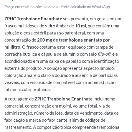
Preço em reais no câmbio do dia · frete calculado no WhatsApp.
ZPHC Trenbolone Enanthate
se apresenta, em geral, em um
frasco multidoses de vidro âmbar de
10 ml
, que contém uma
solução oleosa estéril para uso parenteral, com uma
concentração de
200 mg de trembolona enantato por
mililitro
. O frasco costuma estar equipado com tampa de
borracha butílica e cápsula de alumínio com selo
flip-off
, e é
acondicionado em uma caixa de papelão com a identificação
externa do produto. A solução apresenta aspecto límpido,
coloração amarelo claro a dourado e ausência de partículas
visíveis, com viscosidade compatível com a administração
intramuscular profunda.
A rotulagem de
ZPHC Trenbolone Enanthate
inclui nome
comercial, concentração em mg/ml, volume total, via de
administração, número de lote, data de vencimento, data de
fabricação e marca do fabricante, além de códigos de
rastreamento. A composição típica compreende trembolona