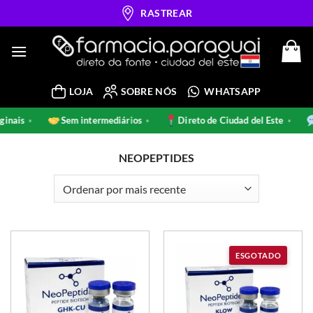
Skip
RASTREAR
to
content
LOJA
SOBRE NÓS
WHATSAPP
 originais
Sem intermediários
Direto de Ciudad del Este
•
•
•
NEOPEPTIDES