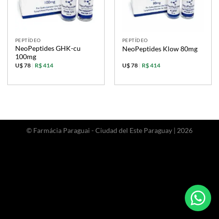
PEPTÍDEO
PEPTÍDEO
NeoPeptides GHK-cu
NeoPeptides Klow 80mg
100mg
U$ 78
|
R$ 414
U$ 78
|
R$ 414
© Farmácia Paraguai - Ciudad del Este Paraguay | 2026