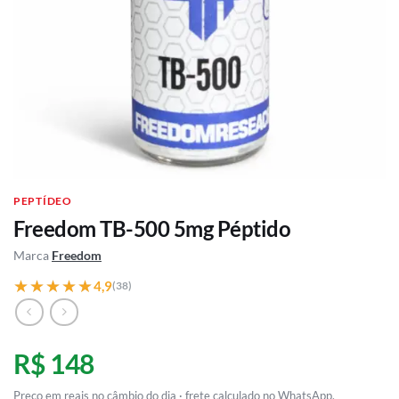
PEPTÍDEO
Freedom TB-500 5mg Péptido
Marca
Freedom
★★★★★
★★★★★
4,9
(38)
R$ 148
Preço em reais no câmbio do dia · frete calculado no WhatsApp.