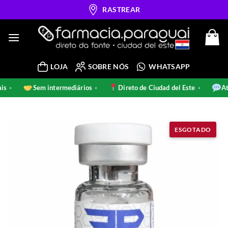
Skip
RASTREAR
to
content
LOJA
SOBRE NÓS
WHATSAPP
inais
Sem intermediários
Direto de Ciudad del Este
•
•
•