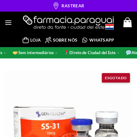
Skip
RASTREAR
to
content
LOJA
SOBRE NÓS
WHATSAPP
inais
Sem intermediários
Direto de Ciudad del Este
•
•
•