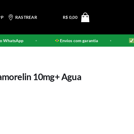
PP
RASTREAR
R$
0,00
WhatsApp
Envios com garantia
Pro
•
•
amorelin 10mg+ Agua