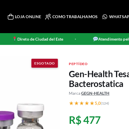
LOJA ONLINE
COMO TRABALHAMOS
WHATSA
Direto de Ciudad del Este
Atendimento pelo 
•
PEPTÍDEO
Gen-Health Tes
Bacterostatica
Marca
GEGN-HEALTH
★★★★★
★★★★★
5,0
(124)
R$ 477