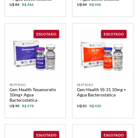
U$ 84
|
R$ 446
U$ 84
|
R$ 446
PEPTÍDEO
PEPTÍDEO
Gen-Health Tesamorelin
Gen-Health SS-31 10mg +
10mg+ Agua
Agua Bacterostatica
Bacterostatica
U$ 90
|
R$ 478
U$ 81
|
R$ 430