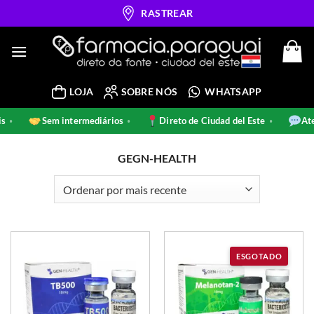
Skip
RASTREAR
to
content
LOJA
SOBRE NÓS
WHATSAPP
nais
Sem intermediários
Direto de Ciudad del Este
•
•
•
GEGN-HEALTH